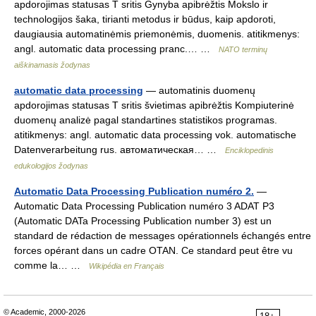
apdorojimas statusas T sritis Gynyba apibrėžtis Mokslo ir
technologijos šaka, tirianti metodus ir būdus, kaip apdoroti,
daugiausia automatinėmis priemonėmis, duomenis. atitikmenys:
angl. automatic data processing pranc.… …
NATO terminų
aiškinamasis žodynas
automatic data processing
— automatinis duomenų
apdorojimas statusas T sritis švietimas apibrėžtis Kompiuterinė
duomenų analizė pagal standartines statistikos programas.
atitikmenys: angl. automatic data processing vok. automatische
Datenverarbeitung rus. автоматическая… …
Enciklopedinis
edukologijos žodynas
Automatic Data Processing Publication numéro 2.
—
Automatic Data Processing Publication numéro 3 ADAT P3
(Automatic DATa Processing Publication number 3) est un
standard de rédaction de messages opérationnels échangés entre
forces opérant dans un cadre OTAN. Ce standard peut être vu
comme la… …
Wikipédia en Français
© Academic, 2000-2026