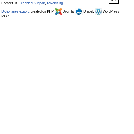
18+
Contact us:
Technical Support
,
Advertising
Dictionaries export
, created on PHP,
Joomla,
Drupal,
WordPress,
MODx.