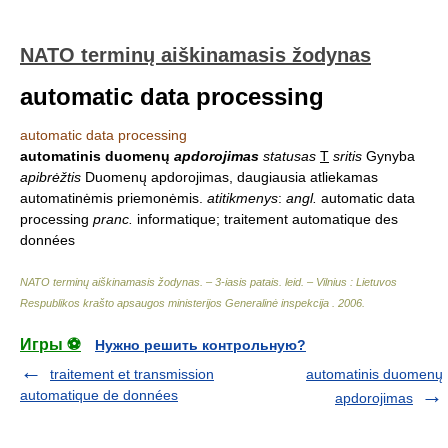
NATO terminų aiškinamasis žodynas
automatic data processing
automatic data processing
automatinis duomenų
apdorojimas
statusas
T
sritis
Gynyba
apibrėžtis
Duomenų apdorojimas, daugiausia atliekamas
automatinėmis priemonėmis.
atitikmenys
:
angl.
automatic data
processing
pranc.
informatique; traitement automatique des
données
NATO terminų aiškinamasis žodynas. – 3-iasis patais. leid. – Vilnius : Lietuvos
Respublikos krašto apsaugos ministerijos Generalinė inspekcija
.
2006
.
Игры ⚽
Нужно решить контрольную?
traitement et transmission
automatinis duomenų
automatique de données
apdorojimas