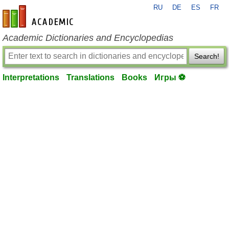
RU
DE
ES
FR
en-academic.com
Academic Dictionaries and Encyclopedias
Search!
Interpretations
Translations
Books
Игры ⚽